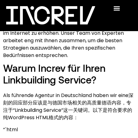
Sie suchen nach einem effektiven Linkbuilding Service
für Ihre Website in Deutschland? Bei Increv bieten wir
maßgeschneiderte Lösungen, um Ihr Online-
The Academy
Swedish SEO
For Publishers
Who We Are
Profildurchschlag zu verbessern und Ihre Sichtbarkeit
im Internet zu erhöhen. Unser Team von Experten
arbeitet eng mit Ihnen zusammen, um die besten
Strategien auszuwählen, die Ihren spezifischen
Bedürfnissen entsprechen.
Warum Increv für Ihren
Linkbuilding Service?
Als führende Agentur in Deutschland haben wir eine深
刻的回应部分应该是与德国市场相关的高质量德语内容，专
注于“Linkbuilding Service”这一关键词。以下是符合要求的
纯WordPress HTML格式的内容：
“`html